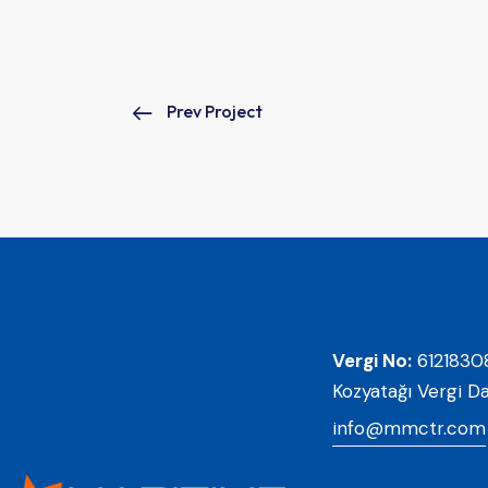
Prev Project
Vergi No:
6121830
Kozyatağı Vergi Da
info@mmctr.com