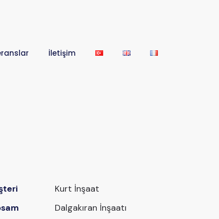
eranslar
İletişim
teri
Kurt İnşaat
psam
Dalgakıran İnşaatı