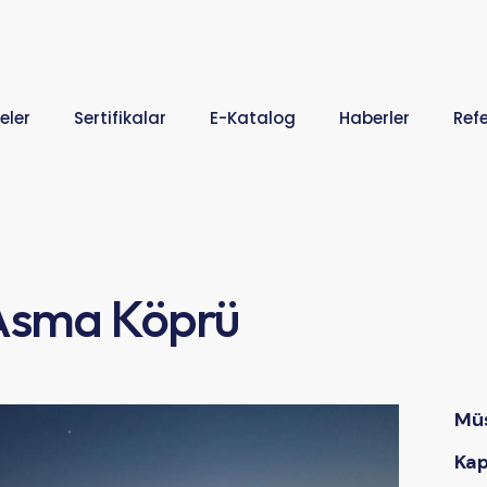
eler
Sertifikalar
E-Katalog
Haberler
Ref
 Asma Köprü
Müş
Ka