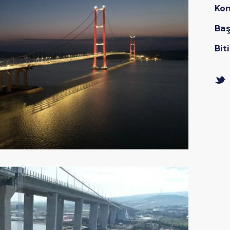
Ko
Baş
Bit