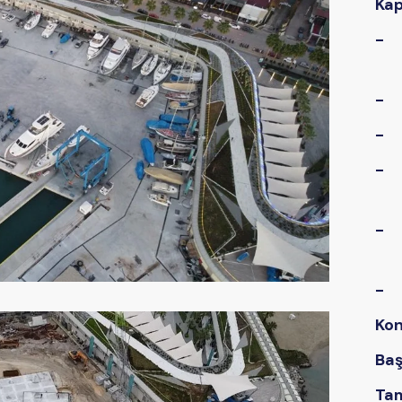
Ka
-
-
-
-
-
-
Ko
Baş
Ta