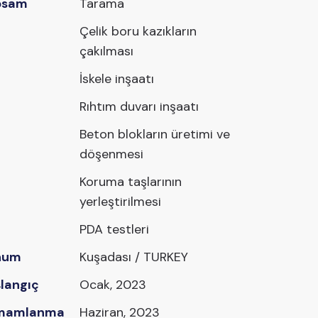
psam
Tarama
Çelik boru kazıkların
çakılması
İskele inşaatı
Rıhtım duvarı inşaatı
Beton blokların üretimi ve
döşenmesi
Koruma taşlarının
yerleştirilmesi
PDA testleri
num
Kuşadası / TURKEY
langıç
Ocak, 2023
mamlanma
Haziran, 2023