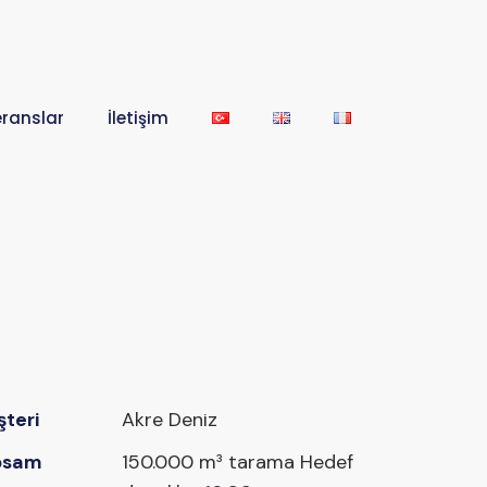
eranslar
İletişim
teri
Akre Deniz
psam
150.000 m³ tarama Hedef